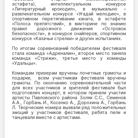
эстафета), интеллектуальном конкурсе
«Литературный крокодил», в музыкально –
развлекательном конкурсе «Угадай мелодию», в
спортивном перетягивании каната, в эстафете
«Полоса препятствий», в викторине по знанию
правил дорожного движения «Островок
безопасности», в конкурсе снайперов, спортивном
конкурсе «Казачьи стрелки» и других испытаниях.
По итогам соревнований победителем фестиваля
стала команда «Адреналин», второе место заняла
команда «Стрижи», третье место у команды
«Удальцы».
Командам призерам вручены почетные грамоты и
подарки, всем участникам фестиваля вручены
грамоты. По окончанию соревновательной части
для всех участников и зрителей фестиваля был
подготовлен концерт, в котором приняли участие
артисты Павловского района Золяк С.С., Семенов
А.А., Горбань И., Косенко А., Дорохина А., Горбань
Л. Творческие номера вызвали ряд положительных
эмоций у участников фестиваля, ребята пели и
танцевали вместе с артистами.