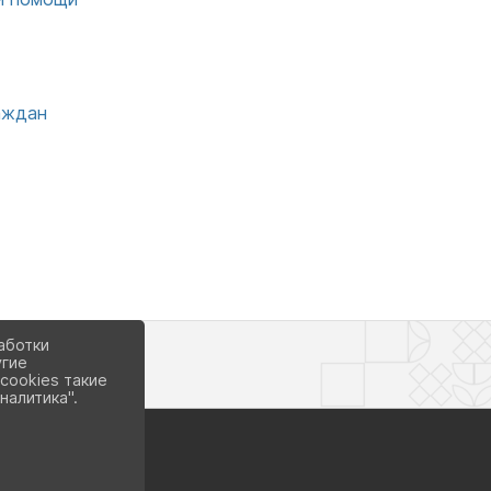
аждан
Ь
аботки
угие
cookies такие
налитика".