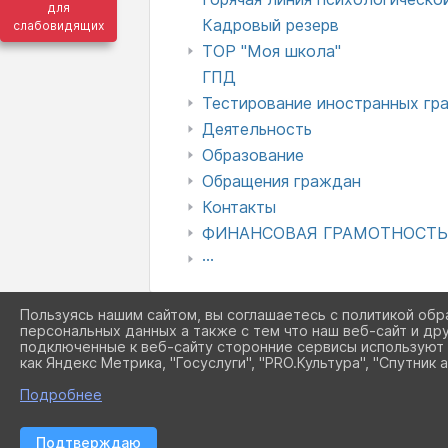
для
Кадровый резерв
слабовидящих
ТОР "Моя школа"
ГПД
Тестирование иностранных гр
Деятельность
Образование
Обращения граждан
Контакты
ФИНАНСОВАЯ ГРАМОТНОСТ
···
Пользуясь нашим сайтом, вы соглашаетесь с политикой обр
персональных данных а также с тем что наш веб-сайт и др
подключенные к веб-сайту сторонние сервисы используют 
как Яндекс Метрика, "Госуслуги", "PRO.Культура", "Спутник а
Подробнее
Подтверждаю