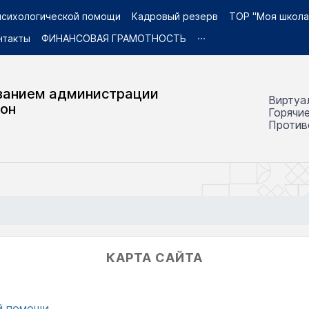
 психологической помощи
Кадровый резерв
ТОР "Моя школа
нтакты
ФИНАНСОВАЯ ГРАМОТНОСТЬ
···
ванием администрации
Виртуа
йон
Горячи
Против
КАРТА САЙТА
ой помощи