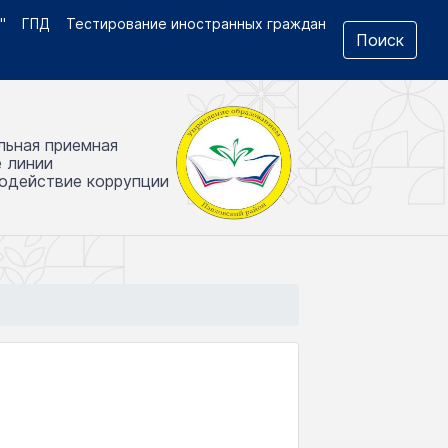
"
ГПД
Тестирование иностранных граждан
Поиск
льная приемная
е линии
одействие коррупции