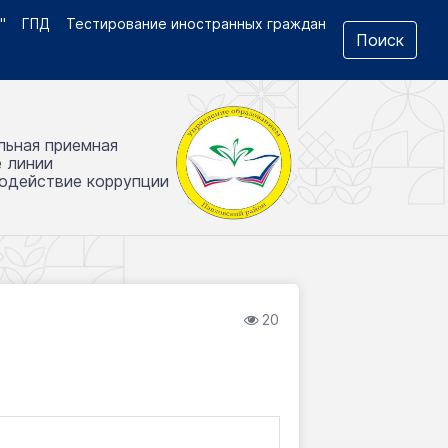
"
ГПД
Тестирование иностранных граждан
Поиск
льная приемная
е линии
одействие коррупции
20