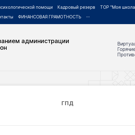
 психологической помощи
Кадровый резерв
ТОР "Моя школа
нтакты
ФИНАНСОВАЯ ГРАМОТНОСТЬ
···
ванием администрации
Виртуа
йон
Горячи
Против
ГПД