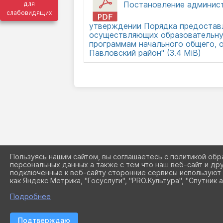
Постановление администр
для
слабовидящих
утверждении Порядка предоставле
осуществляющих образовательну
программам начального общего, 
Павловский район" (3.4 MiB)
Пользуясь нашим сайтом, вы соглашаетесь с политикой обр
персональных данных а также с тем что наш веб-сайт и др
подключенные к веб-сайту сторонние сервисы используют 
как Яндекс Метрика, "Госуслуги", "PRO.Культура", "Спутник а
Подробнее
Подтверждаю