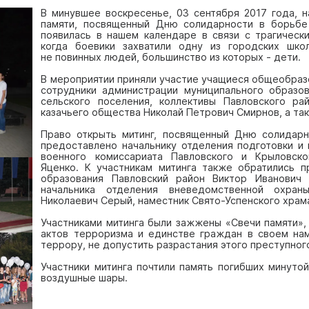
В минувшее воскресенье, 03 сентября 2017 года, 
памяти, посвященный Дню солидарности в борьбе
появилась в нашем календаре в связи с трагическ
когда боевики захватили одну из городских шко
не повинных людей, большинство из которых - дети.
В мероприятии приняли участие учащиеся общеобраз
сотрудники администрации муниципального образов
сельского поселения, коллективы Павловского ра
казачьего общества Николай Петрович Смирнов, а та
Право открыть митинг, посвященный Дню солидар
предоставлено начальнику отделения подготовки и
военного комиссариата Павловского и Крыловско
Яценко. К участникам митинга также обратились 
образования Павловский район Виктор Иванович 
начальника отделения вневедомственной охра
Николаевич Серый, наместник Свято-Успенского храм
Участниками митинга были зажжены «Свечи памяти»,
актов терроризма и единстве граждан в своем на
террору, не допустить разрастания этого преступног
Участники митинга почтили память погибших минуто
воздушные шары.