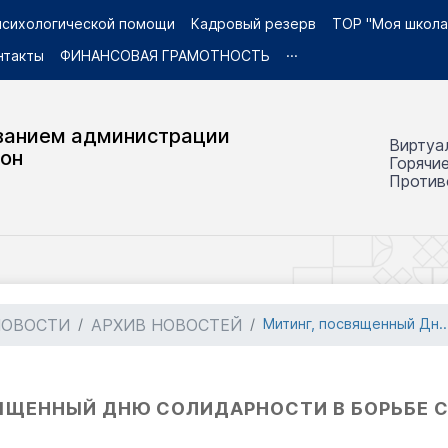
 психологической помощи
Кадровый резерв
ТОР "Моя школа
нтакты
ФИНАНСОВАЯ ГРАМОТНОСТЬ
···
ванием администрации
Виртуа
йон
Горячи
Против
НОВОСТИ
АРХИВ НОВОСТЕЙ
Митинг, посвященный Дн..
ЯЩЕННЫЙ ДНЮ СОЛИДАРНОСТИ В БОРЬБЕ 