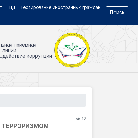
"
ГПД
Тестирование иностранных граждан
Поиск
льная приемная
е линии
одействие коррупции
.
12
С ТЕРРОРИЗМОМ