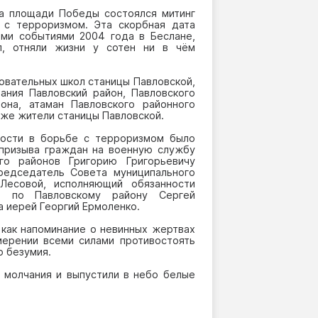
на площади Победы состоялся митинг
 с терроризмом. Эта скорбная дата
ими событиями 2004 года в Беслане,
л, отняли жизни у сотен ни в чём
овательных школ станицы Павловской,
ания Павловский район, Павловского
йона, атаман Павловского районного
кже жители станицы Павловской.
ности в борьбе с терроризмом было
 призыва граждан на военную службу
го районов Григорию Григорьевичу
председатель Совета муниципального
Лесовой, исполняющий обязанности
ны по Павловскому району Сергей
а иерей Георгий Ермоленко.
 как напоминание о невинных жертвах
мерении всеми силами противостоять
о безумия.
й молчания и выпустили в небо белые