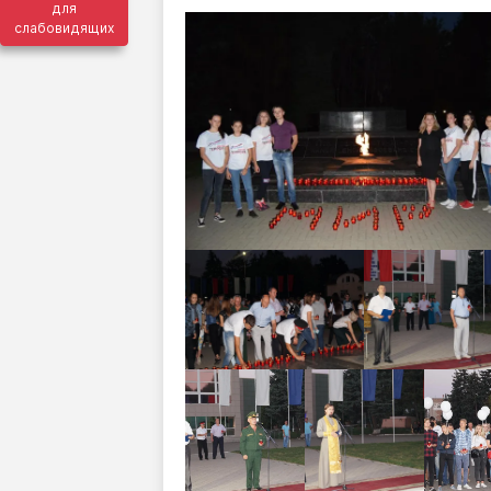
для
слабовидящих