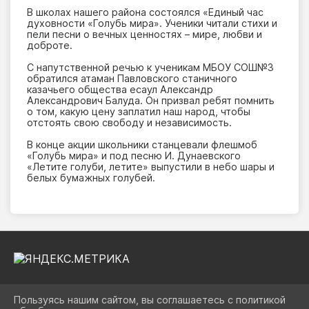
В школах нашего района состоялся «Единый час
духовности «Голубь мира». Ученики читали стихи и
пели песни о вечных ценностях – мире, любви и
доброте.
С напутственной речью к ученикам МБОУ СОШ№3
обратился атаман Павловского станичного
казачьего общества есаул Александр
Александрович Балуда. Он призвал ребят помнить
о том, какую цену заплатил наш народ, чтобы
отстоять свою свободу и независимость.
В конце акции школьники станцевали флешмоб
«Голубь мира» и под песню И. Дунаевского
«Летите голуби, летите» выпустили в небо шары и
белых бумажных голубей.
Пользуясь нашим сайтом, вы соглашаетесь с политикой
2026 Г. UOPAVL.RU