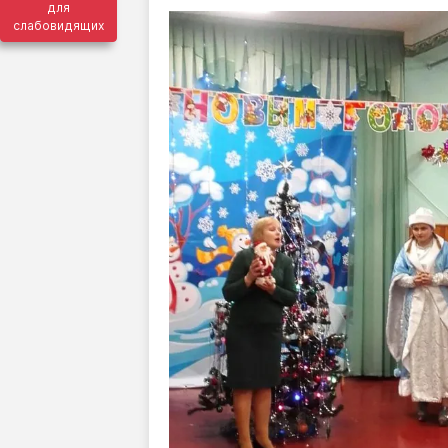
для
слабовидящих