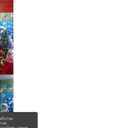
аботки
угие
cookies такие