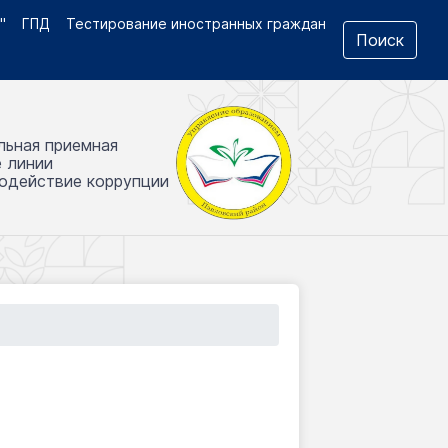
"
ГПД
Тестирование иностранных граждан
Поиск
льная приемная
е линии
одействие коррупции
.