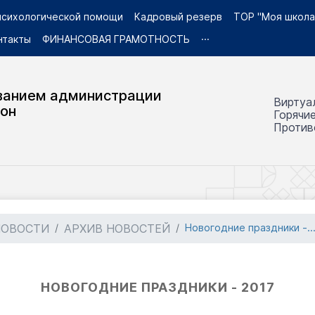
 психологической помощи
Кадровый резерв
ТОР "Моя школа
нтакты
ФИНАНСОВАЯ ГРАМОТНОСТЬ
···
ванием администрации
Виртуа
йон
Горячи
Против
НОВОСТИ
АРХИВ НОВОСТЕЙ
Новогодние праздники -..
НОВОГОДНИЕ ПРАЗДНИКИ - 2017