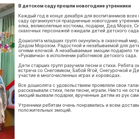
В детском саду прошли новогодние утренники
Каждый год в конце декабря для воспитанников всех
саду организуются праздничные новогодние утренник
елка, великолепные костюмы, подарки, Дед Мороз, С
сказочных персонажей ожидали детей детского сада
Дошколята младших групп окунулись в сказочный мир,
Дедом Морозом. Радостной и незабываемой для дет
огнями елочкой. А незабываемые эмоции подарило т
«Рукавичка» в исполнении работников детского сада.
Дети старших групп разучили песни и стихи. Ребята о
встреча со Снеговиком, Бабой Ягой, Снегурочкой и 
участие в многочисленных играх и хороводах.
Все дошколята с удовольствием проявляли свои тала
рассказывали стихи, пели песни, играли. Никто не ос
эмоций вызвали подарки, врученные детям из рук са
Утренники ребятам очень понравились и всем достави
положительных эмоций.