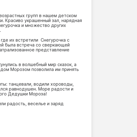
 возрастных групп в нашем детском
и. Красиво украшенный зал, нарядная
негурочка и множество других
.
 где их встретили Снегурочка с
ей была встреча со сверкающей
еатрализованное представление
кунулись в волшебный мир сказок, а
Дедом Морозом позволила им принять
нты: танцевали, водили хороводы,
тался равнодушен. Море радости и
мого Дедушки Мороза!
ли радость, веселье и заряд