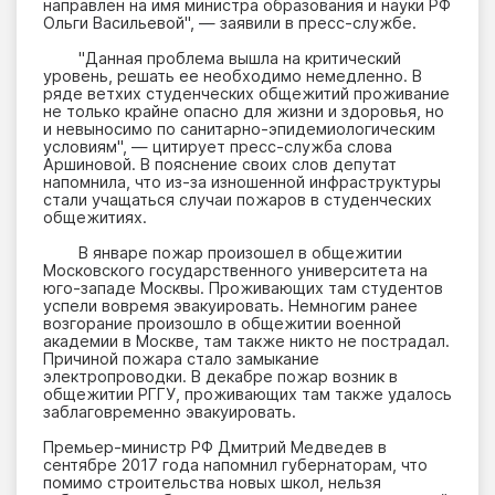
направлен на имя министра образования и науки РФ
Ольги Васильевой", — заявили в пресс-службе.
"Данная проблема вышла на критический
уровень, решать ее необходимо немедленно. В
ряде ветхих студенческих общежитий проживание
не только крайне опасно для жизни и здоровья, но
и невыносимо по санитарно-эпидемиологическим
условиям", — цитирует пресс-служба слова
Аршиновой. В пояснение своих слов депутат
напомнила, что из-за изношенной инфраструктуры
стали учащаться случаи пожаров в студенческих
общежитиях.
В январе пожар произошел в общежитии
Московского государственного университета на
юго-западе Москвы. Проживающих там студентов
успели вовремя эвакуировать. Немногим ранее
возгорание произошло в общежитии военной
академии в Москве, там также никто не пострадал.
Причиной пожара стало замыкание
электропроводки. В декабре пожар возник в
общежитии РГГУ, проживающих там также удалось
заблаговременно эвакуировать.
Премьер-министр РФ Дмитрий Медведев в
сентябре 2017 года напомнил губернаторам, что
помимо строительства новых школ, нельзя