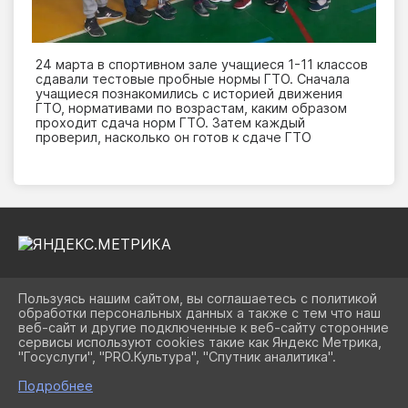
24 марта в спортивном зале учащиеся 1-11 классов
сдавали тестовые пробные нормы ГТО. Сначала
учащиеся познакомились с историей движения
ГТО, нормативами по возрастам, каким образом
проходит сдача норм ГТО. Затем каждый
проверил, насколько он готов к сдаче ГТО
Пользуясь нашим сайтом, вы соглашаетесь с политикой
2026 Г. UOPAVL.RU
обработки персональных данных а также с тем что наш
ВХОД
веб-сайт и другие подключенные к веб-сайту сторонние
КАРТА САЙТА
сервисы используют cookies такие как Яндекс Метрика,
ПОЛИТИКА ОБРАБОТКИ ПЕРСОНАЛЬНЫХ ДАННЫХ
"Госуслуги", "PRO.Культура", "Спутник аналитика".
Подробнее
СДЕЛАНО НА KUBCMS
РАЗРАБОТКА И ПОДДЕРЖКА