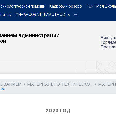
 психологической помощи
Кадровый резерв
ТОР "Моя школа
нтакты
ФИНАНСОВАЯ ГРАМОТНОСТЬ
···
ванием администрации
Виртуа
йон
Горячи
Против
ЗОВАНИЕМ
МАТЕРИАЛЬНО-ТЕХНИЧЕСКО...
МАТЕРИ
год
2023 ГОД