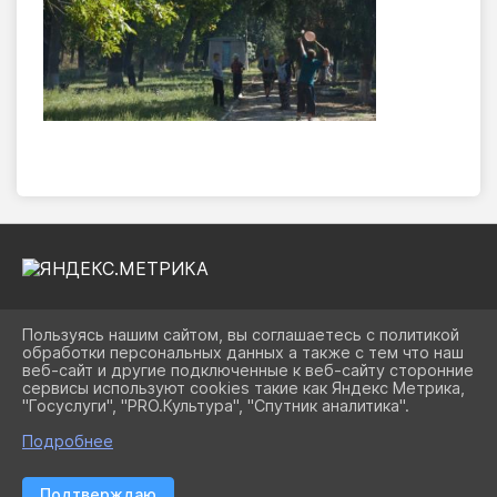
Пользуясь нашим сайтом, вы соглашаетесь с политикой
2026 Г. UOPAVL.RU
обработки персональных данных а также с тем что наш
ВХОД
веб-сайт и другие подключенные к веб-сайту сторонние
КАРТА САЙТА
сервисы используют cookies такие как Яндекс Метрика,
ПОЛИТИКА ОБРАБОТКИ ПЕРСОНАЛЬНЫХ ДАННЫХ
"Госуслуги", "PRO.Культура", "Спутник аналитика".
Подробнее
СДЕЛАНО НА KUBCMS
РАЗРАБОТКА И ПОДДЕРЖКА
Подтверждаю