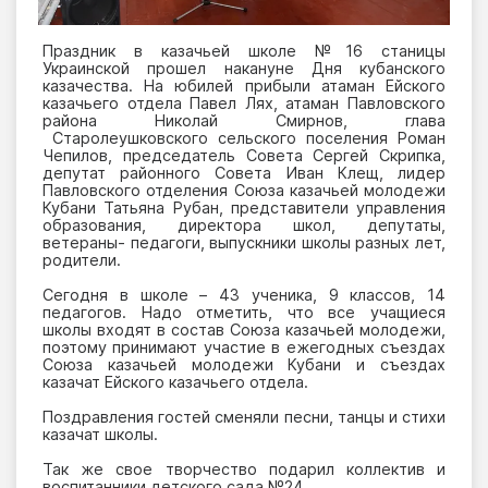
Праздник в казачьей школе №16 станицы
Украинской прошел накануне Дня кубанского
казачества. На юбилей прибыли атаман Ейского
казачьего отдела Павел Лях, атаман Павловского
района Николай Смирнов, глава
Старолеушковского сельского поселения Роман
Чепилов, председатель Совета Сергей Скрипка,
депутат районного Совета Иван Клещ, лидер
Павловского отделения Союза казачьей молодежи
Кубани Татьяна Рубан, представители управления
образования, директора школ, депутаты,
ветераны- педагоги, выпускники школы разных лет,
родители.
Сегодня в школе – 43 ученика, 9 классов, 14
педагогов. Надо отметить, что все учащиеся
школы входят в состав Союза казачьей молодежи,
поэтому принимают участие в ежегодных съездах
Союза казачьей молодежи Кубани и съездах
казачат Ейского казачьего отдела.
Поздравления гостей сменяли песни, танцы и стихи
казачат школы.
Так же свое творчество подарил коллектив и
воспитанники детского сада №24.