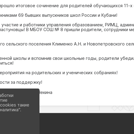
 прошло итоговое сочинение для родителей обучающихся 11-х 
скниками 69 бывших выпускников школ России и Кубани!
 участие и работники управления образованием, РИМЦ, админ
ластуновцы! В МБОУ СОШ № 8 пришли родители, сотрудники ме
ого сельского поселения Клименко А.Н. и Новопетровского сел
нной школы и вспомнив свои школьные годы, родители убедили
иться!
ероприятия на родительских и ученических собраниях!
гости за поддержку!
бразованием Т.В. Чекина
аботки
угие
cookies такие
налитика".