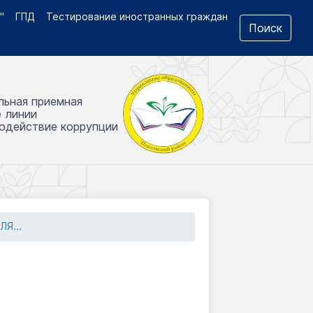
"
ГПД
Тестирование иностранных граждан
Поиск
льная приемная
е линии
одействие коррупции
Я...