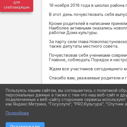
для
16 ноября 2016 года в школах района
слабовидящих
В этот день почувствовать себя выпу
Кроме родителей в написании приняли
Наиболее активными оказались новоп
работки Дома культуры.
За парту сели глава Новопластуновск
также депутаты местного совета.
Почувствовав себя учениками совреме
Главное, соблюдать Порядок и настро
Ждем все участников сегодняшнего м
Спасибо вам, уважаемые родители и 
С уважением, начальник управления о
Пользуясь нашим сайтом, вы соглашаетесь с политикой обр
персональных данных а также с тем что наш веб-сайт и др
подключенные к веб-сайту сторонние сервисы используют 
как Яндекс Метрика, "Госуслуги", "PRO.Культура", "Спутник а
Подробнее
Подтверждаю