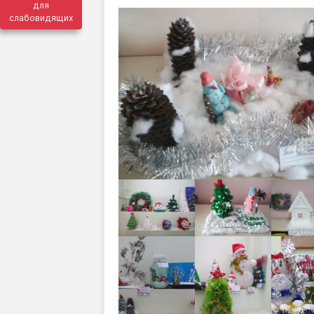
для
слабовидящих