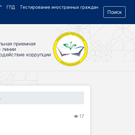
"
ГПД
Тестирование иностранных граждан
Поиск
льная приемная
е линии
одействие коррупции
.
17